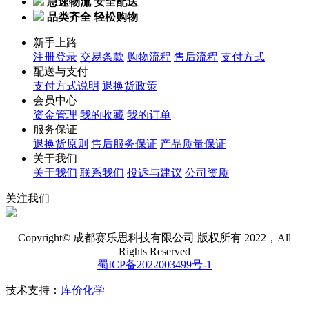
急速物流 安全配送
品类齐全 轻松购物
新手上路
注册登录
交易条款
购物流程
售后流程
支付方式
配送与支付
支付方式说明
退换货政策
会员中心
资金管理
我的收藏
我的订单
服务保证
退换货原则
售后服务保证
产品质量保证
关于我们
关于我们
联系我们
投诉与建议
公司资质
关注我们
Copyright© 成都赛乐思科技有限公司 版权所有 2022，All
Rights Reserved
蜀ICP备2022003499号-1
技术支持：
库价化学