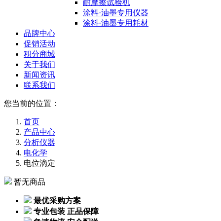
耐摩擦试验机
涂料·油墨专用仪器
涂料·油墨专用耗材
品牌中心
促销活动
积分商城
关于我们
新闻资讯
联系我们
您当前的位置：
首页
产品中心
分析仪器
电化学
电位滴定
暂无商品
最优采购方案
专业包装 正品保障