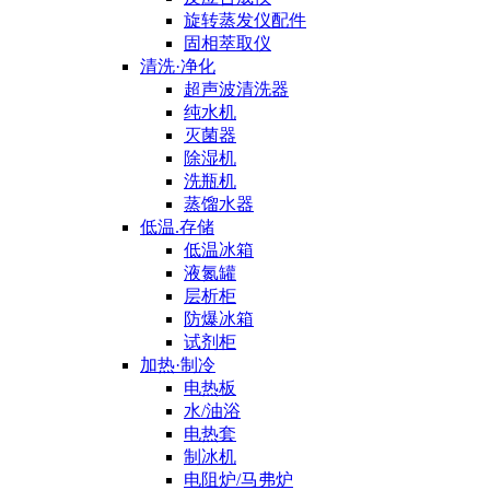
旋转蒸发仪配件
固相萃取仪
清洗·净化
超声波清洗器
纯水机
灭菌器
除湿机
洗瓶机
蒸馏水器
低温.存储
低温冰箱
液氮罐
层析柜
防爆冰箱
试剂柜
加热·制冷
电热板
水/油浴
电热套
制冰机
电阻炉/马弗炉