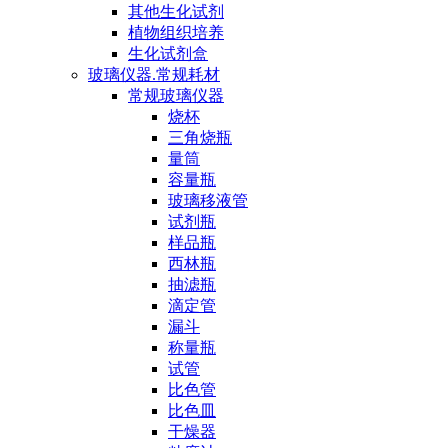
其他生化试剂
植物组织培养
生化试剂盒
玻璃仪器.常规耗材
常规玻璃仪器
烧杯
三角烧瓶
量筒
容量瓶
玻璃移液管
试剂瓶
样品瓶
西林瓶
抽滤瓶
滴定管
漏斗
称量瓶
试管
比色管
比色皿
干燥器