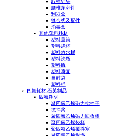
取样针头
腰椎穿刺针
利器盒
缝合线及配件
消毒盒
其他塑料耗材
塑料量筒
塑料烧杯
塑料放水桶
塑料洗瓶
塑料瓶
塑料喷壶
自封袋
塑料桶
四氟耗材.石英制品
四氟耗材
聚四氟乙烯磁力搅拌子
搅拌桨
聚四氟乙烯磁力回收棒
聚四氟乙烯烧杯
聚四氟乙烯搅拌塞
聚四氟乙烯坩埚