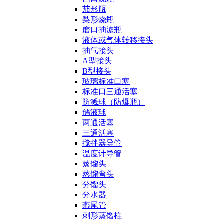
茄形瓶
梨形烧瓶
磨口抽滤瓶
液体或气体转移接头
抽气接头
A型接头
B型接头
玻璃标准口塞
标准口三通活塞
防溅球（防爆瓶）
储液球
两通活塞
三通活塞
搅拌器导管
温度计导管
蒸馏头
蒸馏弯头
分馏头
分水器
燕尾管
刺形蒸馏柱