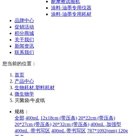
耐摩擦试验机
涂料·油墨专用仪器
涂料·油墨专用耗材
品牌中心
促销活动
积分商城
关于我们
新闻资讯
联系我们
您当前的位置：
首页
产品中心
生物耗材.塑料耗材
微生物学
灭菌袋/牛皮纸
规格：
全部
400mL
12x18cm (带压条)
20*22cm (带压条)
20*27cm (带压条)
20*32cm (带压条)
400mL ,加强型
400mL ,带书写区
400mL,带书写区
787*1092(mm) 120g