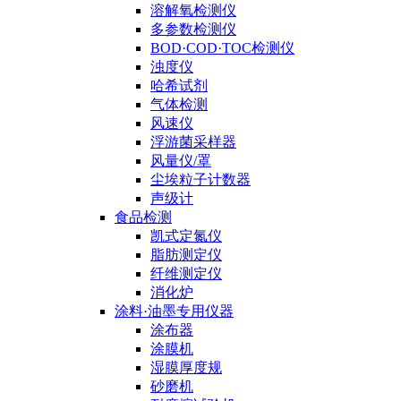
溶解氧检测仪
多参数检测仪
BOD·COD·TOC检测仪
浊度仪
哈希试剂
气体检测
风速仪
浮游菌采样器
风量仪/罩
尘埃粒子计数器
声级计
食品检测
凯式定氮仪
脂肪测定仪
纤维测定仪
消化炉
涂料·油墨专用仪器
涂布器
涂膜机
湿膜厚度规
砂磨机