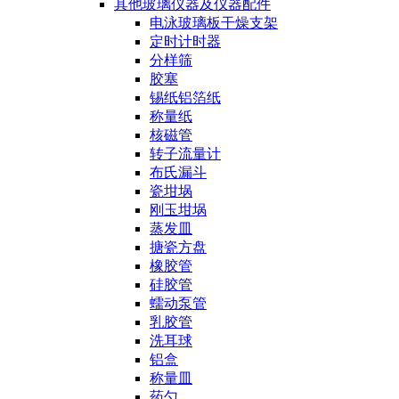
其他玻璃仪器及仪器配件
电泳玻璃板干燥支架
定时计时器
分样筛
胶塞
锡纸铝箔纸
称量纸
核磁管
转子流量计
布氏漏斗
瓷坩埚
刚玉坩埚
蒸发皿
搪瓷方盘
橡胶管
硅胶管
蠕动泵管
乳胶管
洗耳球
铝盒
称量皿
药勺