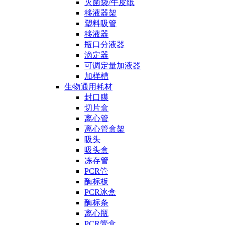
灭菌袋/牛皮纸
移液器架
塑料吸管
移液器
瓶口分液器
滴定器
可调定量加液器
加样槽
生物通用耗材
封口膜
切片盒
离心管
离心管盒架
吸头
吸头盒
冻存管
PCR管
酶标板
PCR冰盒
酶标条
离心瓶
PCR管盒