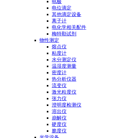
电极
电位滴定
其他滴定设备
离子计
电化学相关配件
梅特勒试剂
物性测定
熔点仪
粘度计
水分测定仪
温湿度测量
密度计
热分析仪器
流变仪
激光粒度仪
张力仪
澄明度检测仪
溶出仪
崩解仪
硬度仪
脆度仪
光学设备