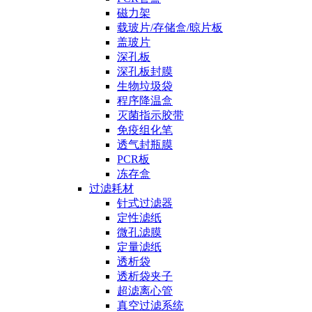
磁力架
载玻片/存储盒/晾片板
盖玻片
深孔板
深孔板封膜
生物垃圾袋
程序降温盒
灭菌指示胶带
免疫组化笔
透气封瓶膜
PCR板
冻存盒
过滤耗材
针式过滤器
定性滤纸
微孔滤膜
定量滤纸
透析袋
透析袋夹子
超滤离心管
真空过滤系统