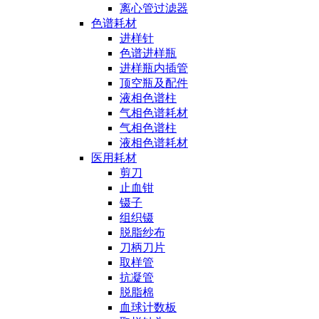
离心管过滤器
色谱耗材
进样针
色谱进样瓶
进样瓶内插管
顶空瓶及配件
液相色谱柱
气相色谱耗材
气相色谱柱
液相色谱耗材
医用耗材
剪刀
止血钳
镊子
组织镊
脱脂纱布
刀柄刀片
取样管
抗凝管
脱脂棉
血球计数板