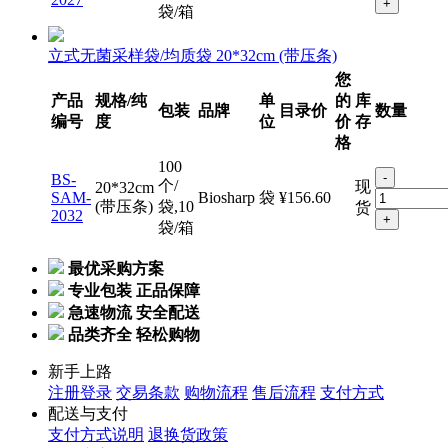
立式无菌采样袋/均质袋 20*32cm (带压条)
您
产品
规格/纯
单
的
库
包装
品牌
目录价
数量
编号
度
位
价
存
格
100
-
BS-
个/
现
20*32cm
SAM-
Biosharp
袋
¥156.60
(带压条)
袋,10
货
2032
+
袋/箱
最优采购方案
专业包装 正品保障
急速物流 安全配送
品类齐全 轻松购物
新手上路
注册登录
交易条款
购物流程
售后流程
支付方式
配送与支付
支付方式说明
退换货政策
会员中心