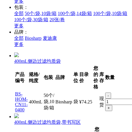
更多
包装：
全部
50个/袋,10袋/箱
100个/袋,14袋/箱
100个/袋,10袋/箱
100个/袋,30袋/箱
20张/卷
更多
品牌：
全部
Biosharp
麦迪康
更多
400mL侧边过滤均质袋
您
产品
规格/
单
目录
的
库
包装
品牌
数量
编号
纯度
位
价
价
存
格
BS-
50个/
-
现
HOM-
袋,10
袋
400mL
Biosharp
¥74.25
CN11-
货
袋/箱
+
0400
400mL侧边过滤均质袋,带书写区
您