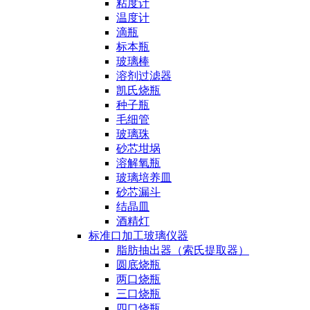
粘度计
温度计
滴瓶
标本瓶
玻璃棒
溶剂过滤器
凯氏烧瓶
种子瓶
毛细管
玻璃珠
砂芯坩埚
溶解氧瓶
玻璃培养皿
砂芯漏斗
结晶皿
酒精灯
标准口加工玻璃仪器
脂肪抽出器（索氏提取器）
圆底烧瓶
两口烧瓶
三口烧瓶
四口烧瓶