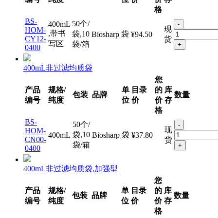
格
BS-
50个/
400mL
-
现
HOM-
,带书
袋,10
袋
Biosharp
¥94.50
CY12-
货
写区
袋/箱
+
0400
400mL非过滤均质袋
您
产品
规格/
单
目录
的
库
包装
品牌
数量
编号
纯度
位
价
价
存
格
BS-
50个/
-
现
HOM-
袋,10
袋
400mL
Biosharp
¥37.80
CN00-
货
袋/箱
+
0400
400mL非过滤均质袋,加强型
您
产品
规格/
单
目录
的
库
包装
品牌
数量
编号
纯度
位
价
价
存
格
BS-