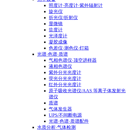
照度计·亮度计·紫外辐射计
旋光仪
折光仪/折射仪
显微镜
盐度计
光泽度计
凝胶成像
色差仪·测色仪·灯箱
光谱·色谱·质谱
气相色谱仪·顶空进样器
液相色谱仪
紫外分光光度计
荧光分光光度计
红外分光光度计
原子吸收光谱仪/AAS 等离子体发射光
谱仪
质谱
气体发生器
UPS/不间断电源
光谱·色谱·质谱配件
水质分析·气体检测