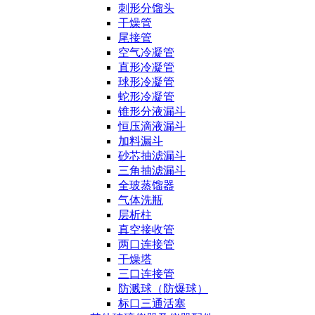
刺形分馏头
干燥管
尾接管
空气冷凝管
直形冷凝管
球形冷凝管
蛇形冷凝管
锥形分液漏斗
恒压滴液漏斗
加料漏斗
砂芯抽滤漏斗
三角抽滤漏斗
全玻蒸馏器
气体洗瓶
层析柱
真空接收管
两口连接管
干燥塔
三口连接管
防溅球（防爆球）
标口三通活塞