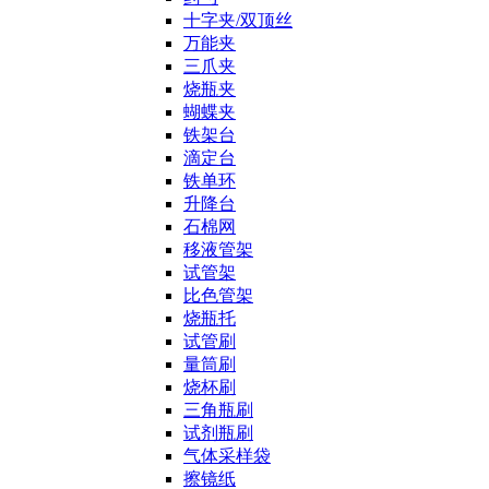
十字夹/双顶丝
万能夹
三爪夹
烧瓶夹
蝴蝶夹
铁架台
滴定台
铁单环
升降台
石棉网
移液管架
试管架
比色管架
烧瓶托
试管刷
量筒刷
烧杯刷
三角瓶刷
试剂瓶刷
气体采样袋
擦镜纸