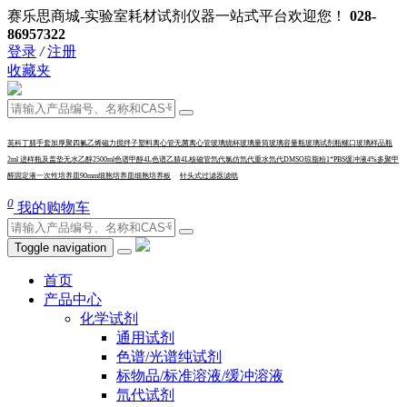
赛乐思商城-实验室耗材试剂仪器一站式平台欢迎您！
028-
86957322
登录
/
注册
收藏夹
英科丁腈手套加厚
聚四氟乙烯磁力搅拌子
塑料离心管
无菌离心管
玻璃烧杯
玻璃量筒
玻璃容量瓶
玻璃试剂瓶
螺口玻璃样品瓶
2ml 进样瓶及盖垫
无水乙醇2500ml
色谱甲醇4L
色谱乙腈4L
核磁管
氘代氯仿
氘代重水
氘代DMSO
琼脂粉
1*PBS缓冲液
4%多聚甲
醛固定液
一次性培养皿90mm
细胞培养皿
细
胞培养板
针头式过滤器
滤纸
0
我的购物车
Toggle navigation
首页
产品中心
化学试剂
通用试剂
色谱/光谱纯试剂
标物品/标准溶液/缓冲溶液
氘代试剂