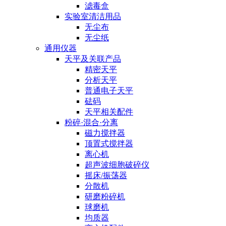
滤毒盒
实验室清洁用品
无尘布
无尘纸
通用仪器
天平及关联产品
精密天平
分析天平
普通电子天平
砝码
天平相关配件
粉碎·混合·分离
磁力搅拌器
顶置式搅拌器
离心机
超声波细胞破碎仪
摇床/振荡器
分散机
研磨粉碎机
球磨机
均质器