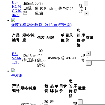
50个/
400mL
-
现
HOM-
,加强
袋,10
袋
Biosharp
¥47.25
CN10-
货
型
袋/箱
+
0400
无菌采样袋/均质袋 12x18cm (带压条)
您
产品
规格/纯
单
目录
的
库
包装
品牌
数量
编号
度
位
价
价
存
格
100
-
BS-
个/
现
12x18cm
SAM-
Biosharp
袋
¥86.40
(带压条)
袋,30
货
1218
+
袋/箱
牛皮纸
您
产品
包
品
单
目录
的
库
规格/纯度
数量
编号
装
牌
位
价
价
存
格
20
麦
-
现
787*1092(mm)
张/
9005
迪
张
¥1.80
120g