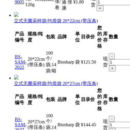
货
卷
康
+
立式无菌采样袋/均质袋 20*22cm (带压条)
您
产品
规格/纯
单
的
库
包装
品牌
目录价
数量
编号
度
位
价
存
格
100
-
BS-
个/
现
20*22cm
SAM-
Biosharp
袋
¥121.50
(带压条)
袋,14
货
2022
+
袋/箱
立式无菌采样袋/均质袋 20*27cm (带压条)
您
产品
规格/纯
单
的
库
包装
品牌
目录价
数量
编号
度
位
价
存
格
100
-
BS-
个/
现
20*27cm
SAM-
Biosharp
袋
¥144.45
(带压条)
袋,14
货
2027
+
袋/箱