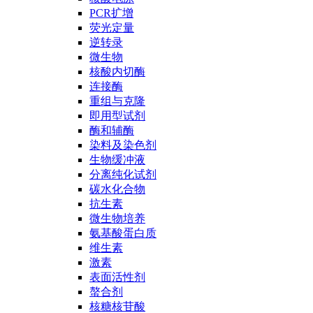
PCR扩增
荧光定量
逆转录
微生物
核酸内切酶
连接酶
重组与克隆
即用型试剂
酶和辅酶
染料及染色剂
生物缓冲液
分离纯化试剂
碳水化合物
抗生素
微生物培养
氨基酸蛋白质
维生素
激素
表面活性剂
螯合剂
核糖核苷酸