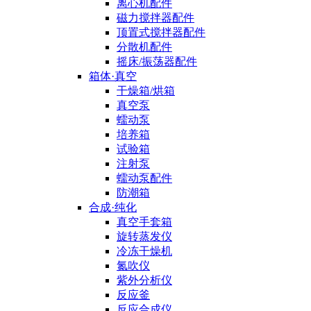
离心机配件
磁力搅拌器配件
顶置式搅拌器配件
分散机配件
摇床/振荡器配件
箱体·真空
干燥箱/烘箱
真空泵
蠕动泵
培养箱
试验箱
注射泵
蠕动泵配件
防潮箱
合成·纯化
真空手套箱
旋转蒸发仪
冷冻干燥机
氮吹仪
紫外分析仪
反应釜
反应合成仪