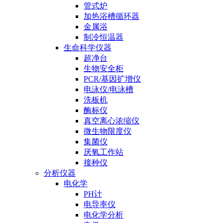
管式炉
加热浴槽循环器
金属浴
制冷恒温器
生命科学仪器
超净台
生物安全柜
PCR/基因扩增仪
电泳仪/电泳槽
洗板机
酶标仪
真空离心浓缩仪
微生物限度仪
集菌仪
厌氧工作站
接种仪
分析仪器
电化学
PH计
电导率仪
电化学分析