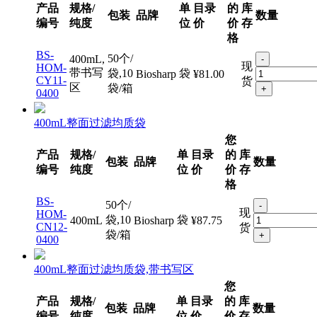
产品
规格/
单
目录
的
库
包装
品牌
数量
编号
纯度
位
价
价
存
格
BS-
50个/
400mL,
-
现
HOM-
带书写
袋,10
袋
Biosharp
¥81.00
CY11-
货
区
袋/箱
+
0400
400mL整面过滤均质袋
您
产品
规格/
单
目录
的
库
包装
品牌
数量
编号
纯度
位
价
价
存
格
BS-
50个/
-
现
HOM-
袋,10
袋
400mL
Biosharp
¥87.75
CN12-
货
袋/箱
+
0400
400mL整面过滤均质袋,带书写区
您
产品
规格/
单
目录
的
库
包装
品牌
数量
编号
纯度
位
价
价
存