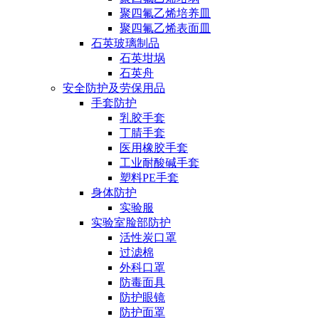
聚四氟乙烯培养皿
聚四氟乙烯表面皿
石英玻璃制品
石英坩埚
石英舟
安全防护及劳保用品
手套防护
乳胶手套
丁腈手套
医用橡胶手套
工业耐酸碱手套
塑料PE手套
身体防护
实验服
实验室脸部防护
活性炭口罩
过滤棉
外科口罩
防毒面具
防护眼镜
防护面罩