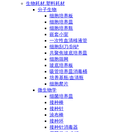
生物耗材.塑料耗材
分子生物
细胞培养板
细胞培养皿
细胞培养瓶
嵌套小室
一次性血清移液管
细胞刮刀/刮铲
共聚焦玻底培养皿
细胞筛网
玻底培养板
吸管培养皿消毒桶
培养基瓶/血清瓶
细胞爬片
微生物学
细菌培养皿
接种棒
接种针
涂布棒
接种环
接种针消毒器