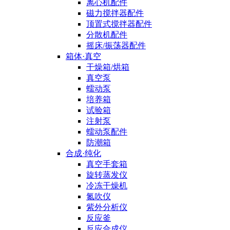
离心机配件
磁力搅拌器配件
顶置式搅拌器配件
分散机配件
摇床/振荡器配件
箱体·真空
干燥箱/烘箱
真空泵
蠕动泵
培养箱
试验箱
注射泵
蠕动泵配件
防潮箱
合成·纯化
真空手套箱
旋转蒸发仪
冷冻干燥机
氮吹仪
紫外分析仪
反应釜
反应合成仪