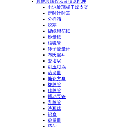
其他玻璃仪器及仪器配件
电泳玻璃板干燥支架
定时计时器
分样筛
胶塞
锡纸铝箔纸
称量纸
核磁管
转子流量计
布氏漏斗
瓷坩埚
刚玉坩埚
蒸发皿
搪瓷方盘
橡胶管
硅胶管
蠕动泵管
乳胶管
洗耳球
铝盒
称量皿
药勺