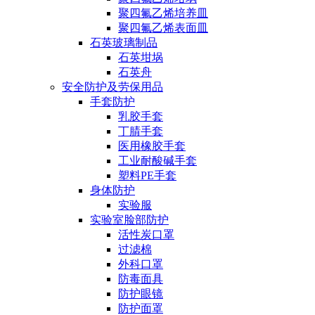
聚四氟乙烯培养皿
聚四氟乙烯表面皿
石英玻璃制品
石英坩埚
石英舟
安全防护及劳保用品
手套防护
乳胶手套
丁腈手套
医用橡胶手套
工业耐酸碱手套
塑料PE手套
身体防护
实验服
实验室脸部防护
活性炭口罩
过滤棉
外科口罩
防毒面具
防护眼镜
防护面罩