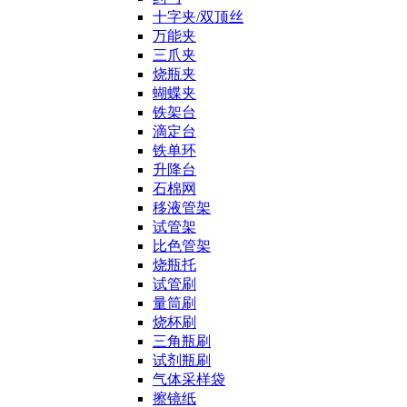
十字夹/双顶丝
万能夹
三爪夹
烧瓶夹
蝴蝶夹
铁架台
滴定台
铁单环
升降台
石棉网
移液管架
试管架
比色管架
烧瓶托
试管刷
量筒刷
烧杯刷
三角瓶刷
试剂瓶刷
气体采样袋
擦镜纸