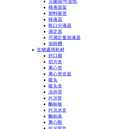
灭菌袋/牛皮纸
移液器架
塑料吸管
移液器
瓶口分液器
滴定器
可调定量加液器
加样槽
生物通用耗材
封口膜
切片盒
离心管
离心管盒架
吸头
吸头盒
冻存管
PCR管
酶标板
PCR冰盒
酶标条
离心瓶
PCR管盒