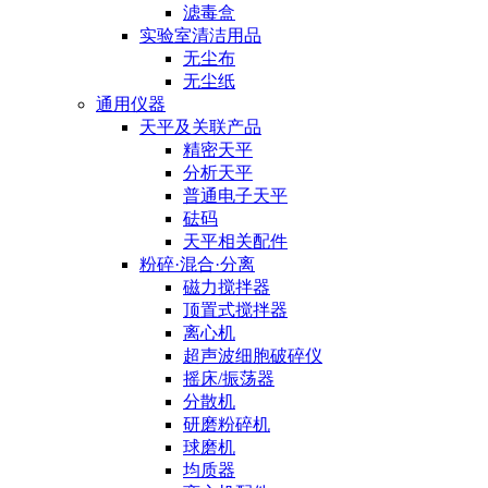
滤毒盒
实验室清洁用品
无尘布
无尘纸
通用仪器
天平及关联产品
精密天平
分析天平
普通电子天平
砝码
天平相关配件
粉碎·混合·分离
磁力搅拌器
顶置式搅拌器
离心机
超声波细胞破碎仪
摇床/振荡器
分散机
研磨粉碎机
球磨机
均质器