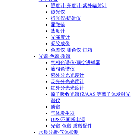
照度计·亮度计·紫外辐射计
旋光仪
折光仪/折射仪
显微镜
盐度计
光泽度计
凝胶成像
色差仪·测色仪·灯箱
光谱·色谱·质谱
气相色谱仪·顶空进样器
液相色谱仪
紫外分光光度计
荧光分光光度计
红外分光光度计
原子吸收光谱仪/AAS 等离子体发射光
谱仪
质谱
气体发生器
UPS/不间断电源
光谱·色谱·质谱配件
水质分析·气体检测