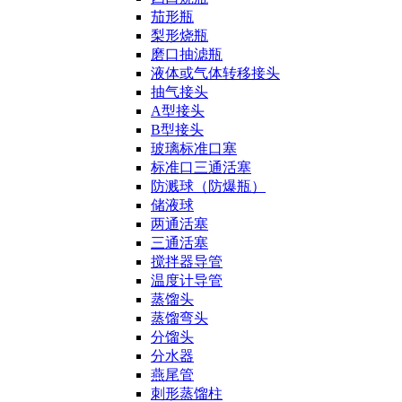
茄形瓶
梨形烧瓶
磨口抽滤瓶
液体或气体转移接头
抽气接头
A型接头
B型接头
玻璃标准口塞
标准口三通活塞
防溅球（防爆瓶）
储液球
两通活塞
三通活塞
搅拌器导管
温度计导管
蒸馏头
蒸馏弯头
分馏头
分水器
燕尾管
刺形蒸馏柱