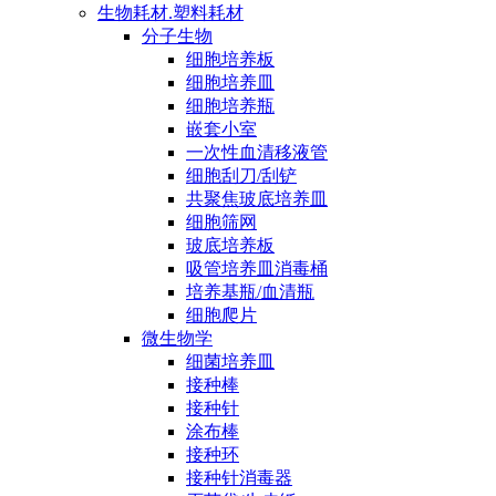
生物耗材.塑料耗材
分子生物
细胞培养板
细胞培养皿
细胞培养瓶
嵌套小室
一次性血清移液管
细胞刮刀/刮铲
共聚焦玻底培养皿
细胞筛网
玻底培养板
吸管培养皿消毒桶
培养基瓶/血清瓶
细胞爬片
微生物学
细菌培养皿
接种棒
接种针
涂布棒
接种环
接种针消毒器