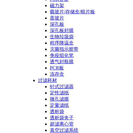
磁力架
载玻片/存储盒/晾片板
盖玻片
深孔板
深孔板封膜
生物垃圾袋
程序降温盒
灭菌指示胶带
免疫组化笔
透气封瓶膜
PCR板
冻存盒
过滤耗材
针式过滤器
定性滤纸
微孔滤膜
定量滤纸
透析袋
透析袋夹子
超滤离心管
真空过滤系统