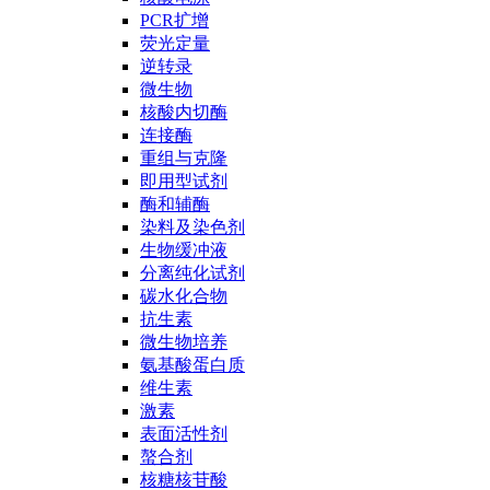
PCR扩增
荧光定量
逆转录
微生物
核酸内切酶
连接酶
重组与克隆
即用型试剂
酶和辅酶
染料及染色剂
生物缓冲液
分离纯化试剂
碳水化合物
抗生素
微生物培养
氨基酸蛋白质
维生素
激素
表面活性剂
螯合剂
核糖核苷酸