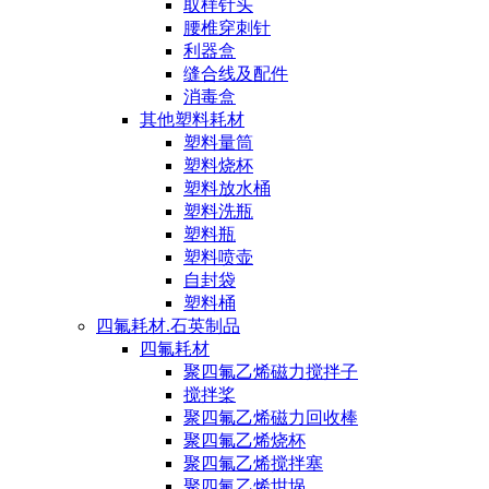
取样针头
腰椎穿刺针
利器盒
缝合线及配件
消毒盒
其他塑料耗材
塑料量筒
塑料烧杯
塑料放水桶
塑料洗瓶
塑料瓶
塑料喷壶
自封袋
塑料桶
四氟耗材.石英制品
四氟耗材
聚四氟乙烯磁力搅拌子
搅拌桨
聚四氟乙烯磁力回收棒
聚四氟乙烯烧杯
聚四氟乙烯搅拌塞
聚四氟乙烯坩埚