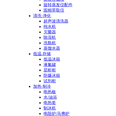
旋转蒸发仪配件
固相萃取仪
清洗·净化
超声波清洗器
纯水机
灭菌器
除湿机
洗瓶机
蒸馏水器
低温.存储
低温冰箱
液氮罐
层析柜
防爆冰箱
试剂柜
加热·制冷
电热板
水/油浴
电热套
制冰机
电阻炉/马弗炉