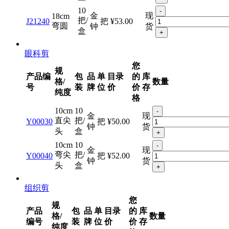
10
-
金
现
18cm
把/
J21240
把
¥53.00
弯圆
钟
货
盒
+
眼科剪
您
规
产品编
包
品
单
目录
的
库
格/
数量
号
装
牌
位
价
价
存
纯度
格
10cm
10
-
金
现
直尖
把/
Y00030
把
¥50.00
钟
货
头
盒
+
10cm
10
-
金
现
弯尖
把/
Y00040
把
¥52.00
钟
货
头
盒
+
组织剪
您
规
产品
包
品
单
目录
的
库
格/
数量
编号
装
牌
位
价
价
存
纯度