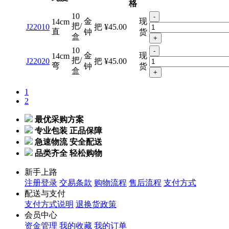
格
10
-
金
现
14cm
把/
J22010
把
¥45.00
直
钟
货
盒
+
10
-
金
现
14cm
把/
J22020
把
¥45.00
弯
钟
货
盒
+
1
2
最优采购方案
专业包装 正品保障
急速物流 安全配送
品类齐全 轻松购物
新手上路
注册登录
交易条款
购物流程
售后流程
支付方式
配送与支付
支付方式说明
退换货政策
会员中心
资金管理
我的收藏
我的订单