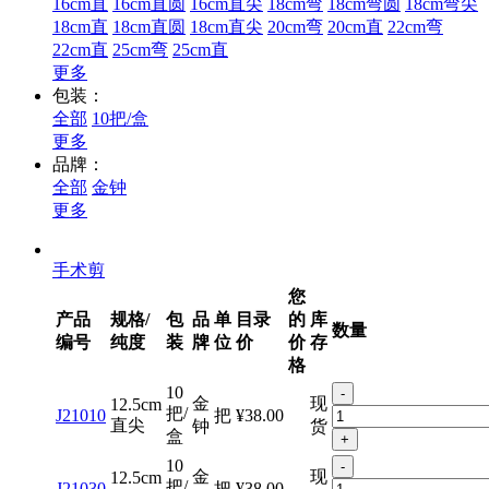
16cm直
16cm直圆
16cm直尖
18cm弯
18cm弯圆
18cm弯尖
18cm直
18cm直圆
18cm直尖
20cm弯
20cm直
22cm弯
22cm直
25cm弯
25cm直
更多
包装：
全部
10把/盒
更多
品牌：
全部
金钟
更多
手术剪
您
产品
规格/
包
品
单
目录
的
库
数量
编号
纯度
装
牌
位
价
价
存
格
10
-
金
现
12.5cm
把/
J21010
把
¥38.00
直尖
钟
货
盒
+
10
-
金
现
12.5cm
把/
J21030
把
¥38.00