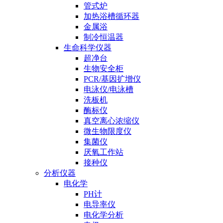
管式炉
加热浴槽循环器
金属浴
制冷恒温器
生命科学仪器
超净台
生物安全柜
PCR/基因扩增仪
电泳仪/电泳槽
洗板机
酶标仪
真空离心浓缩仪
微生物限度仪
集菌仪
厌氧工作站
接种仪
分析仪器
电化学
PH计
电导率仪
电化学分析