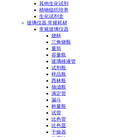
其他生化试剂
植物组织培养
生化试剂盒
玻璃仪器.常规耗材
常规玻璃仪器
烧杯
三角烧瓶
量筒
容量瓶
玻璃移液管
试剂瓶
样品瓶
西林瓶
抽滤瓶
滴定管
漏斗
称量瓶
试管
比色管
比色皿
干燥器