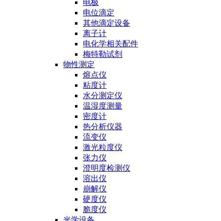
电极
电位滴定
其他滴定设备
离子计
电化学相关配件
梅特勒试剂
物性测定
熔点仪
粘度计
水分测定仪
温湿度测量
密度计
热分析仪器
流变仪
激光粒度仪
张力仪
澄明度检测仪
溶出仪
崩解仪
硬度仪
脆度仪
光学设备