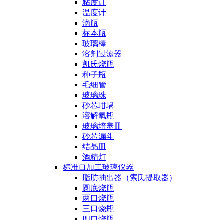
粘度计
温度计
滴瓶
标本瓶
玻璃棒
溶剂过滤器
凯氏烧瓶
种子瓶
毛细管
玻璃珠
砂芯坩埚
溶解氧瓶
玻璃培养皿
砂芯漏斗
结晶皿
酒精灯
标准口加工玻璃仪器
脂肪抽出器（索氏提取器）
圆底烧瓶
两口烧瓶
三口烧瓶
四口烧瓶