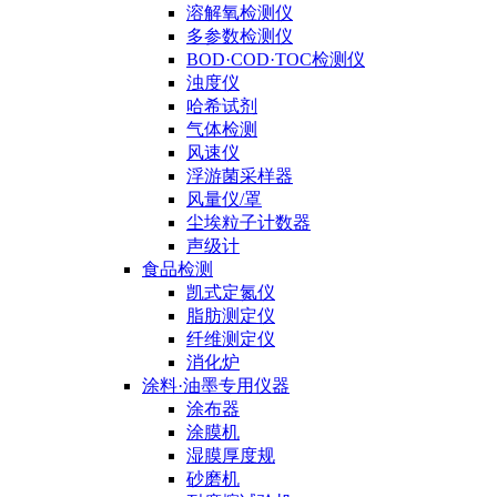
溶解氧检测仪
多参数检测仪
BOD·COD·TOC检测仪
浊度仪
哈希试剂
气体检测
风速仪
浮游菌采样器
风量仪/罩
尘埃粒子计数器
声级计
食品检测
凯式定氮仪
脂肪测定仪
纤维测定仪
消化炉
涂料·油墨专用仪器
涂布器
涂膜机
湿膜厚度规
砂磨机