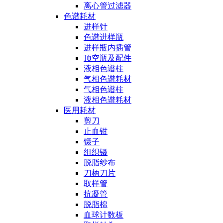
离心管过滤器
色谱耗材
进样针
色谱进样瓶
进样瓶内插管
顶空瓶及配件
液相色谱柱
气相色谱耗材
气相色谱柱
液相色谱耗材
医用耗材
剪刀
止血钳
镊子
组织镊
脱脂纱布
刀柄刀片
取样管
抗凝管
脱脂棉
血球计数板