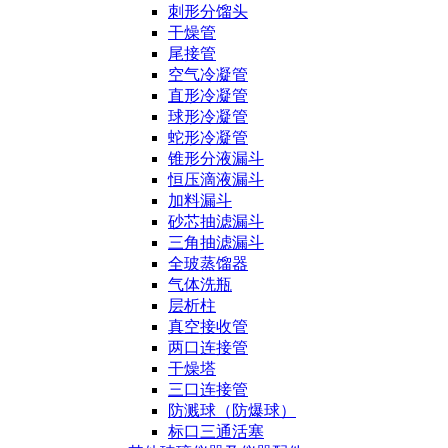
刺形分馏头
干燥管
尾接管
空气冷凝管
直形冷凝管
球形冷凝管
蛇形冷凝管
锥形分液漏斗
恒压滴液漏斗
加料漏斗
砂芯抽滤漏斗
三角抽滤漏斗
全玻蒸馏器
气体洗瓶
层析柱
真空接收管
两口连接管
干燥塔
三口连接管
防溅球（防爆球）
标口三通活塞