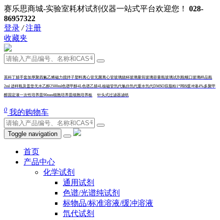
赛乐思商城-实验室耗材试剂仪器一站式平台欢迎您！
028-
86957322
登录
/
注册
收藏夹
英科丁腈手套加厚
聚四氟乙烯磁力搅拌子
塑料离心管
无菌离心管
玻璃烧杯
玻璃量筒
玻璃容量瓶
玻璃试剂瓶
螺口玻璃样品瓶
2ml 进样瓶及盖垫
无水乙醇2500ml
色谱甲醇4L
色谱乙腈4L
核磁管
氘代氯仿
氘代重水
氘代DMSO
琼脂粉
1*PBS缓冲液
4%多聚甲
醛固定液
一次性培养皿90mm
细胞培养皿
细
胞培养板
针头式过滤器
滤纸
0
我的购物车
Toggle navigation
首页
产品中心
化学试剂
通用试剂
色谱/光谱纯试剂
标物品/标准溶液/缓冲溶液
氘代试剂