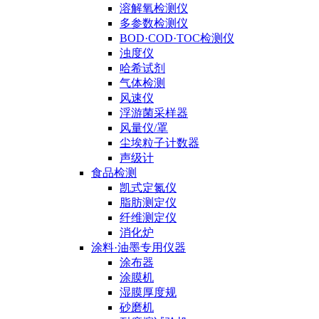
溶解氧检测仪
多参数检测仪
BOD·COD·TOC检测仪
浊度仪
哈希试剂
气体检测
风速仪
浮游菌采样器
风量仪/罩
尘埃粒子计数器
声级计
食品检测
凯式定氮仪
脂肪测定仪
纤维测定仪
消化炉
涂料·油墨专用仪器
涂布器
涂膜机
湿膜厚度规
砂磨机