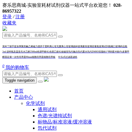
赛乐思商城-实验室耗材试剂仪器一站式平台欢迎您！
028-
86957322
登录
/
注册
收藏夹
英科丁腈手套加厚
聚四氟乙烯磁力搅拌子
塑料离心管
无菌离心管
玻璃烧杯
玻璃量筒
玻璃容量瓶
玻璃试剂瓶
螺口玻璃样品瓶
2ml 进样瓶及盖垫
无水乙醇2500ml
色谱甲醇4L
色谱乙腈4L
核磁管
氘代氯仿
氘代重水
氘代DMSO
琼脂粉
1*PBS缓冲液
4%多聚甲
醛固定液
一次性培养皿90mm
细胞培养皿
细
胞培养板
针头式过滤器
滤纸
0
我的购物车
Toggle navigation
首页
产品中心
化学试剂
通用试剂
色谱/光谱纯试剂
标物品/标准溶液/缓冲溶液
氘代试剂