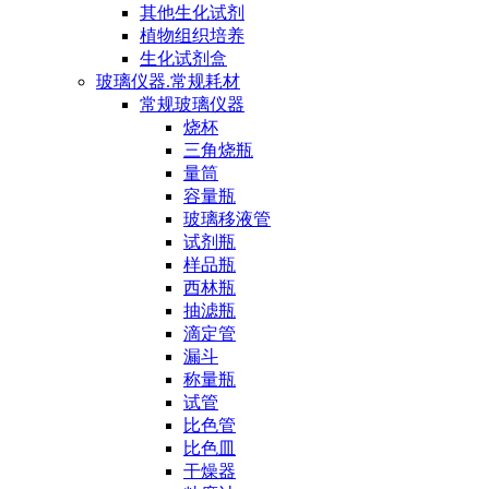
其他生化试剂
植物组织培养
生化试剂盒
玻璃仪器.常规耗材
常规玻璃仪器
烧杯
三角烧瓶
量筒
容量瓶
玻璃移液管
试剂瓶
样品瓶
西林瓶
抽滤瓶
滴定管
漏斗
称量瓶
试管
比色管
比色皿
干燥器