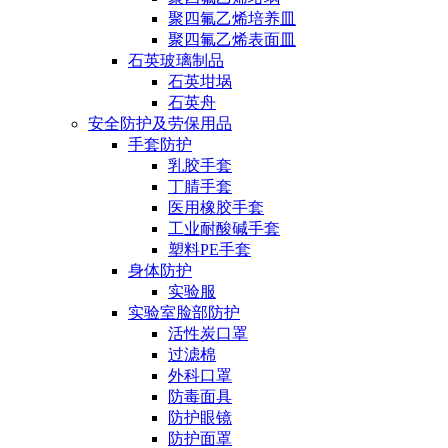
聚四氟乙烯培养皿
聚四氟乙烯表面皿
石英玻璃制品
石英坩埚
石英舟
安全防护及劳保用品
手套防护
乳胶手套
丁腈手套
医用橡胶手套
工业耐酸碱手套
塑料PE手套
身体防护
实验服
实验室脸部防护
活性炭口罩
过滤棉
外科口罩
防毒面具
防护眼镜
防护面罩