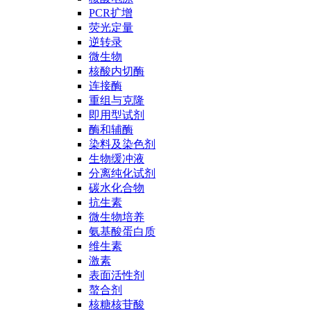
PCR扩增
荧光定量
逆转录
微生物
核酸内切酶
连接酶
重组与克隆
即用型试剂
酶和辅酶
染料及染色剂
生物缓冲液
分离纯化试剂
碳水化合物
抗生素
微生物培养
氨基酸蛋白质
维生素
激素
表面活性剂
螯合剂
核糖核苷酸