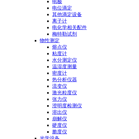
电极
电位滴定
其他滴定设备
离子计
电化学相关配件
梅特勒试剂
物性测定
熔点仪
粘度计
水分测定仪
温湿度测量
密度计
热分析仪器
流变仪
激光粒度仪
张力仪
澄明度检测仪
溶出仪
崩解仪
硬度仪
脆度仪
光学设备