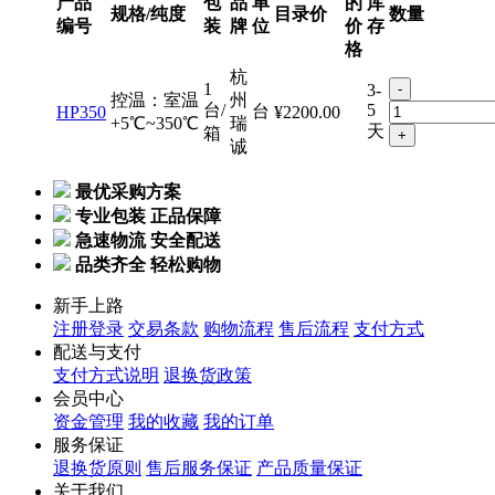
产品
包
品
单
的
库
规格/纯度
目录价
数量
编号
装
牌
位
价
存
格
杭
1
3-
-
控温：室温
州
台/
5
台
HP350
¥2200.00
+5℃~350℃
瑞
天
箱
+
诚
最优采购方案
专业包装 正品保障
急速物流 安全配送
品类齐全 轻松购物
新手上路
注册登录
交易条款
购物流程
售后流程
支付方式
配送与支付
支付方式说明
退换货政策
会员中心
资金管理
我的收藏
我的订单
服务保证
退换货原则
售后服务保证
产品质量保证
关于我们