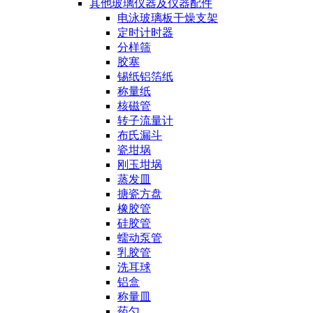
其他玻璃仪器及仪器配件
电泳玻璃板干燥支架
定时计时器
分样筛
胶塞
锡纸铝箔纸
称量纸
核磁管
转子流量计
布氏漏斗
瓷坩埚
刚玉坩埚
蒸发皿
搪瓷方盘
橡胶管
硅胶管
蠕动泵管
乳胶管
洗耳球
铝盒
称量皿
药勺