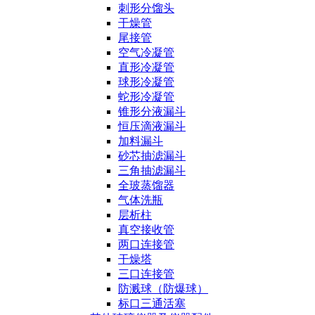
刺形分馏头
干燥管
尾接管
空气冷凝管
直形冷凝管
球形冷凝管
蛇形冷凝管
锥形分液漏斗
恒压滴液漏斗
加料漏斗
砂芯抽滤漏斗
三角抽滤漏斗
全玻蒸馏器
气体洗瓶
层析柱
真空接收管
两口连接管
干燥塔
三口连接管
防溅球（防爆球）
标口三通活塞