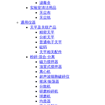
滤毒盒
实验室清洁用品
无尘布
无尘纸
通用仪器
天平及关联产品
精密天平
分析天平
普通电子天平
砝码
天平相关配件
粉碎·混合·分离
磁力搅拌器
顶置式搅拌器
离心机
超声波细胞破碎仪
摇床/振荡器
分散机
研磨粉碎机
球磨机
均质器