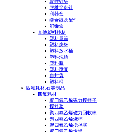
取样针头
腰椎穿刺针
利器盒
缝合线及配件
消毒盒
其他塑料耗材
塑料量筒
塑料烧杯
塑料放水桶
塑料洗瓶
塑料瓶
塑料喷壶
自封袋
塑料桶
四氟耗材.石英制品
四氟耗材
聚四氟乙烯磁力搅拌子
搅拌桨
聚四氟乙烯磁力回收棒
聚四氟乙烯烧杯
聚四氟乙烯搅拌塞
聚四氟乙烯坩埚