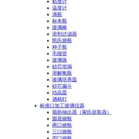
粘度计
温度计
滴瓶
标本瓶
玻璃棒
溶剂过滤器
凯氏烧瓶
种子瓶
毛细管
玻璃珠
砂芯坩埚
溶解氧瓶
玻璃培养皿
砂芯漏斗
结晶皿
酒精灯
标准口加工玻璃仪器
脂肪抽出器（索氏提取器）
圆底烧瓶
两口烧瓶
三口烧瓶
四口烧瓶