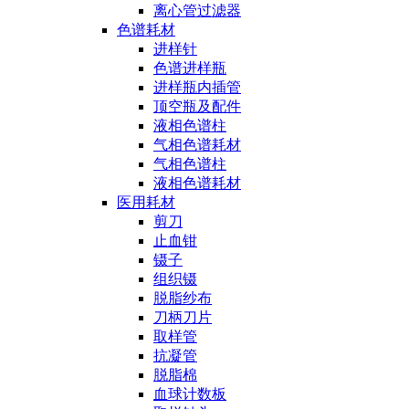
离心管过滤器
色谱耗材
进样针
色谱进样瓶
进样瓶内插管
顶空瓶及配件
液相色谱柱
气相色谱耗材
气相色谱柱
液相色谱耗材
医用耗材
剪刀
止血钳
镊子
组织镊
脱脂纱布
刀柄刀片
取样管
抗凝管
脱脂棉
血球计数板