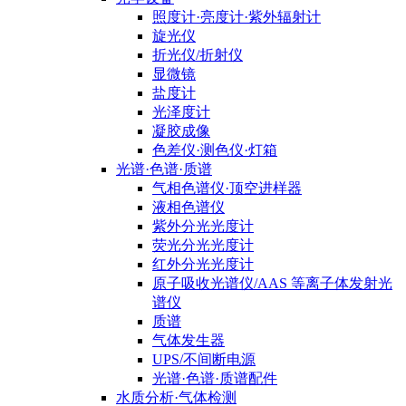
照度计·亮度计·紫外辐射计
旋光仪
折光仪/折射仪
显微镜
盐度计
光泽度计
凝胶成像
色差仪·测色仪·灯箱
光谱·色谱·质谱
气相色谱仪·顶空进样器
液相色谱仪
紫外分光光度计
荧光分光光度计
红外分光光度计
原子吸收光谱仪/AAS 等离子体发射光
谱仪
质谱
气体发生器
UPS/不间断电源
光谱·色谱·质谱配件
水质分析·气体检测