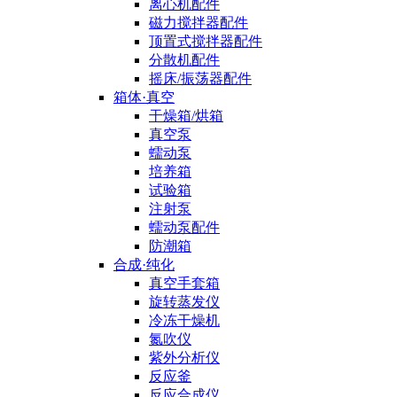
离心机配件
磁力搅拌器配件
顶置式搅拌器配件
分散机配件
摇床/振荡器配件
箱体·真空
干燥箱/烘箱
真空泵
蠕动泵
培养箱
试验箱
注射泵
蠕动泵配件
防潮箱
合成·纯化
真空手套箱
旋转蒸发仪
冷冻干燥机
氮吹仪
紫外分析仪
反应釜
反应合成仪