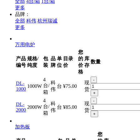
全部
4台/箱
1台/箱
更多
品牌：
全部
科伟
杭州瑞诚
更多
万用电炉
您
产品
规格/
包
品
单
目录
的
库
数量
编号
纯度
装
牌
位
价
价
存
格
4
-
科
现
DL-
台/
1000W
台
¥75.00
1000
伟
货
箱
+
4
-
科
现
DL-
台/
2000W
台
¥85.00
2000
伟
货
箱
+
加热板
您