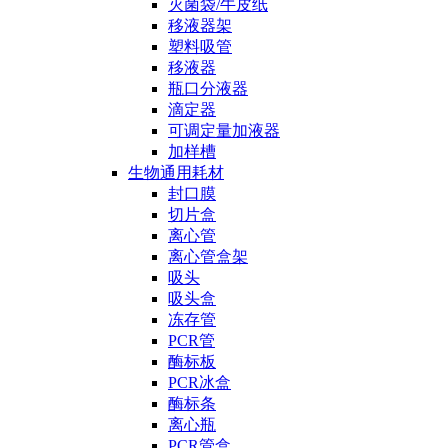
灭菌袋/牛皮纸
移液器架
塑料吸管
移液器
瓶口分液器
滴定器
可调定量加液器
加样槽
生物通用耗材
封口膜
切片盒
离心管
离心管盒架
吸头
吸头盒
冻存管
PCR管
酶标板
PCR冰盒
酶标条
离心瓶
PCR管盒