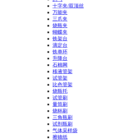
十字夹/双顶丝
万能夹
三爪夹
烧瓶夹
蝴蝶夹
铁架台
滴定台
铁单环
升降台
石棉网
移液管架
试管架
比色管架
烧瓶托
试管刷
量筒刷
烧杯刷
三角瓶刷
试剂瓶刷
气体采样袋
擦镜纸