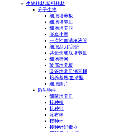
生物耗材.塑料耗材
分子生物
细胞培养板
细胞培养皿
细胞培养瓶
嵌套小室
一次性血清移液管
细胞刮刀/刮铲
共聚焦玻底培养皿
细胞筛网
玻底培养板
吸管培养皿消毒桶
培养基瓶/血清瓶
细胞爬片
微生物学
细菌培养皿
接种棒
接种针
涂布棒
接种环
接种针消毒器