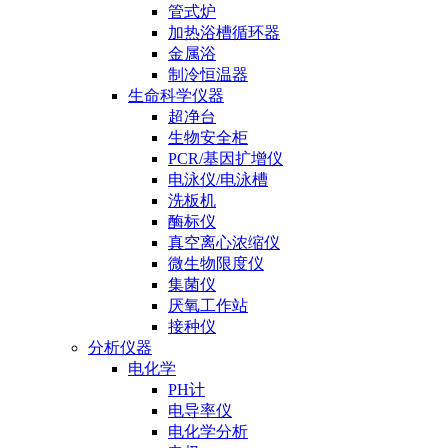
管式炉
加热浴槽循环器
金属浴
制冷恒温器
生命科学仪器
超净台
生物安全柜
PCR/基因扩增仪
电泳仪/电泳槽
洗板机
酶标仪
真空离心浓缩仪
微生物限度仪
集菌仪
厌氧工作站
接种仪
分析仪器
电化学
PH计
电导率仪
电化学分析