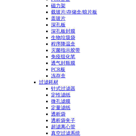
磁力架
载玻片/存储盒/晾片板
盖玻片
深孔板
深孔板封膜
生物垃圾袋
程序降温盒
灭菌指示胶带
免疫组化笔
透气封瓶膜
PCR板
冻存盒
过滤耗材
针式过滤器
定性滤纸
微孔滤膜
定量滤纸
透析袋
透析袋夹子
超滤离心管
真空过滤系统