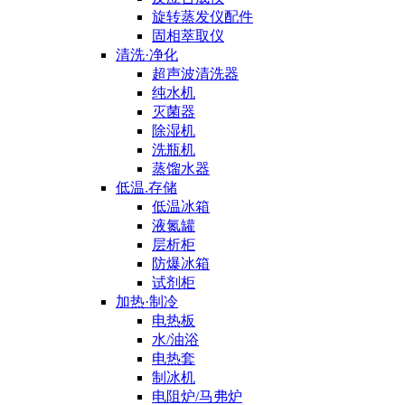
旋转蒸发仪配件
固相萃取仪
清洗·净化
超声波清洗器
纯水机
灭菌器
除湿机
洗瓶机
蒸馏水器
低温.存储
低温冰箱
液氮罐
层析柜
防爆冰箱
试剂柜
加热·制冷
电热板
水/油浴
电热套
制冰机
电阻炉/马弗炉