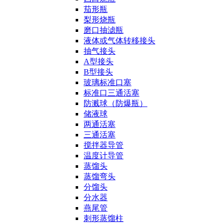
茄形瓶
梨形烧瓶
磨口抽滤瓶
液体或气体转移接头
抽气接头
A型接头
B型接头
玻璃标准口塞
标准口三通活塞
防溅球（防爆瓶）
储液球
两通活塞
三通活塞
搅拌器导管
温度计导管
蒸馏头
蒸馏弯头
分馏头
分水器
燕尾管
刺形蒸馏柱