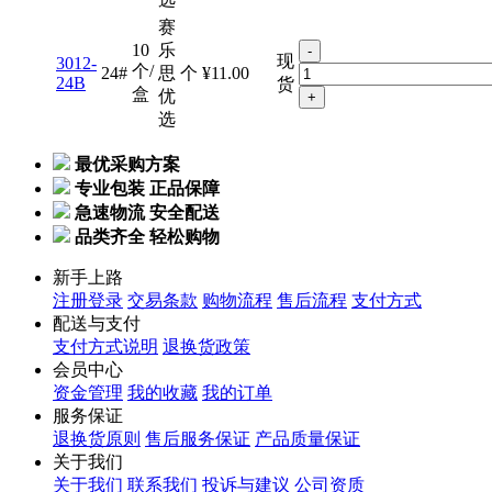
赛
10
乐
-
现
3012-
个/
24#
思
个
¥11.00
24B
货
盒
优
+
选
最优采购方案
专业包装 正品保障
急速物流 安全配送
品类齐全 轻松购物
新手上路
注册登录
交易条款
购物流程
售后流程
支付方式
配送与支付
支付方式说明
退换货政策
会员中心
资金管理
我的收藏
我的订单
服务保证
退换货原则
售后服务保证
产品质量保证
关于我们
关于我们
联系我们
投诉与建议
公司资质