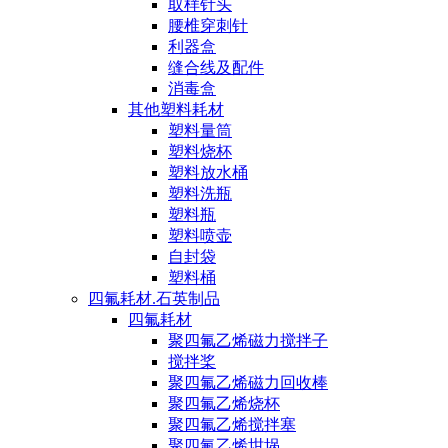
取样针头
腰椎穿刺针
利器盒
缝合线及配件
消毒盒
其他塑料耗材
塑料量筒
塑料烧杯
塑料放水桶
塑料洗瓶
塑料瓶
塑料喷壶
自封袋
塑料桶
四氟耗材.石英制品
四氟耗材
聚四氟乙烯磁力搅拌子
搅拌桨
聚四氟乙烯磁力回收棒
聚四氟乙烯烧杯
聚四氟乙烯搅拌塞
聚四氟乙烯坩埚