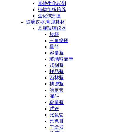
其他生化试剂
植物组织培养
生化试剂盒
玻璃仪器.常规耗材
常规玻璃仪器
烧杯
三角烧瓶
量筒
容量瓶
玻璃移液管
试剂瓶
样品瓶
西林瓶
抽滤瓶
滴定管
漏斗
称量瓶
试管
比色管
比色皿
干燥器