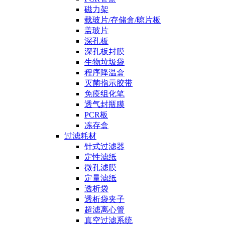
磁力架
载玻片/存储盒/晾片板
盖玻片
深孔板
深孔板封膜
生物垃圾袋
程序降温盒
灭菌指示胶带
免疫组化笔
透气封瓶膜
PCR板
冻存盒
过滤耗材
针式过滤器
定性滤纸
微孔滤膜
定量滤纸
透析袋
透析袋夹子
超滤离心管
真空过滤系统