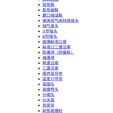
茄形瓶
梨形烧瓶
磨口抽滤瓶
液体或气体转移接头
抽气接头
A型接头
B型接头
玻璃标准口塞
标准口三通活塞
防溅球（防爆瓶）
储液球
两通活塞
三通活塞
搅拌器导管
温度计导管
蒸馏头
蒸馏弯头
分馏头
分水器
燕尾管
刺形蒸馏柱