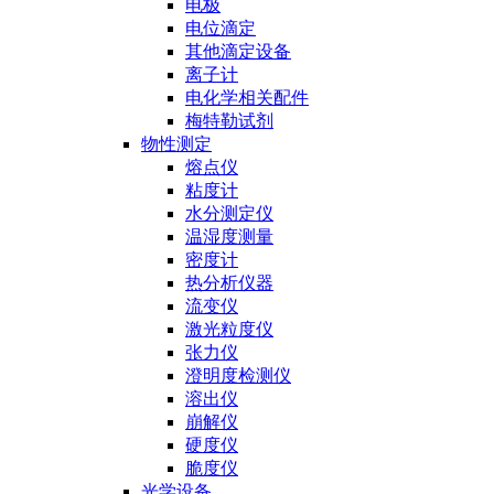
电极
电位滴定
其他滴定设备
离子计
电化学相关配件
梅特勒试剂
物性测定
熔点仪
粘度计
水分测定仪
温湿度测量
密度计
热分析仪器
流变仪
激光粒度仪
张力仪
澄明度检测仪
溶出仪
崩解仪
硬度仪
脆度仪
光学设备