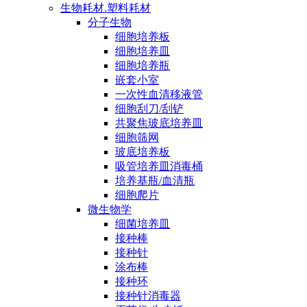
生物耗材.塑料耗材
分子生物
细胞培养板
细胞培养皿
细胞培养瓶
嵌套小室
一次性血清移液管
细胞刮刀/刮铲
共聚焦玻底培养皿
细胞筛网
玻底培养板
吸管培养皿消毒桶
培养基瓶/血清瓶
细胞爬片
微生物学
细菌培养皿
接种棒
接种针
涂布棒
接种环
接种针消毒器