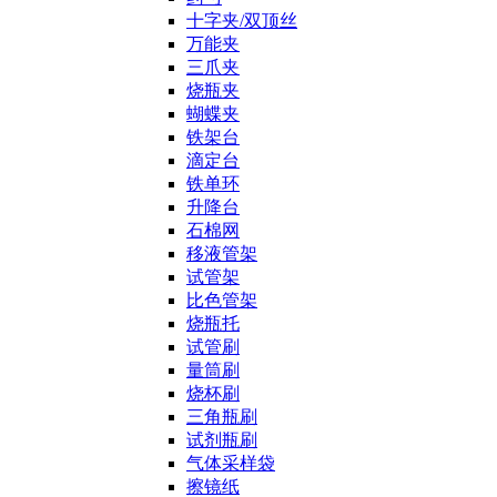
十字夹/双顶丝
万能夹
三爪夹
烧瓶夹
蝴蝶夹
铁架台
滴定台
铁单环
升降台
石棉网
移液管架
试管架
比色管架
烧瓶托
试管刷
量筒刷
烧杯刷
三角瓶刷
试剂瓶刷
气体采样袋
擦镜纸