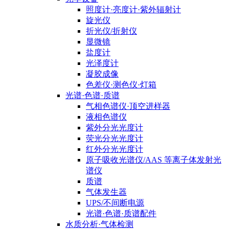
照度计·亮度计·紫外辐射计
旋光仪
折光仪/折射仪
显微镜
盐度计
光泽度计
凝胶成像
色差仪·测色仪·灯箱
光谱·色谱·质谱
气相色谱仪·顶空进样器
液相色谱仪
紫外分光光度计
荧光分光光度计
红外分光光度计
原子吸收光谱仪/AAS 等离子体发射光
谱仪
质谱
气体发生器
UPS/不间断电源
光谱·色谱·质谱配件
水质分析·气体检测