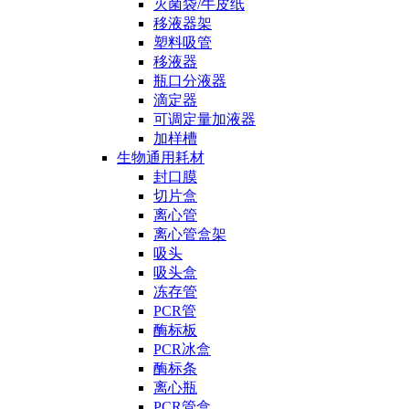
灭菌袋/牛皮纸
移液器架
塑料吸管
移液器
瓶口分液器
滴定器
可调定量加液器
加样槽
生物通用耗材
封口膜
切片盒
离心管
离心管盒架
吸头
吸头盒
冻存管
PCR管
酶标板
PCR冰盒
酶标条
离心瓶
PCR管盒