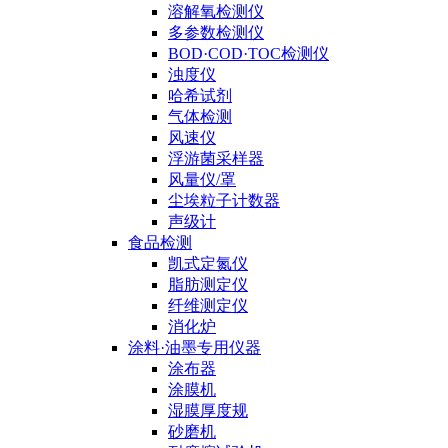
溶解氧检测仪
多参数检测仪
BOD·COD·TOC检测仪
浊度仪
哈希试剂
气体检测
风速仪
浮游菌采样器
风量仪/罩
尘埃粒子计数器
声级计
食品检测
凯式定氮仪
脂肪测定仪
纤维测定仪
消化炉
涂料·油墨专用仪器
涂布器
涂膜机
湿膜厚度规
砂磨机