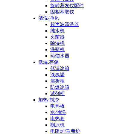
旋转蒸发仪配件
固相萃取仪
清洗·净化
超声波清洗器
纯水机
灭菌器
除湿机
洗瓶机
蒸馏水器
低温.存储
低温冰箱
液氮罐
层析柜
防爆冰箱
试剂柜
加热·制冷
电热板
水/油浴
电热套
制冰机
电阻炉/马弗炉