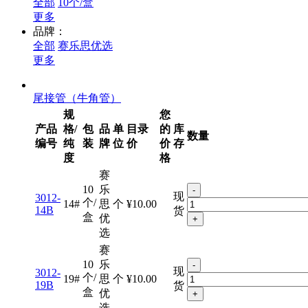
全部
10个/盒
更多
品牌：
全部
赛乐思优选
更多
尾接管（牛角管）
规
您
产品
格/
包
品
单
目录
的
库
数量
编号
纯
装
牌
位
价
价
存
度
格
赛
10
乐
-
现
3012-
个/
14#
思
个
¥10.00
14B
货
盒
优
+
选
赛
10
乐
-
现
3012-
个/
19#
思
个
¥10.00
19B
货
盒
优
+
选