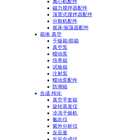
离心机配件
磁力搅拌器配件
顶置式搅拌器配件
分散机配件
摇床/振荡器配件
箱体·真空
干燥箱/烘箱
真空泵
蠕动泵
培养箱
试验箱
注射泵
蠕动泵配件
防潮箱
合成·纯化
真空手套箱
旋转蒸发仪
冷冻干燥机
氮吹仪
紫外分析仪
反应釜
反应合成仪