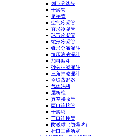
刺形分馏头
干燥管
尾接管
空气冷凝管
直形冷凝管
球形冷凝管
蛇形冷凝管
锥形分液漏斗
恒压滴液漏斗
加料漏斗
砂芯抽滤漏斗
三角抽滤漏斗
全玻蒸馏器
气体洗瓶
层析柱
真空接收管
两口连接管
干燥塔
三口连接管
防溅球（防爆球）
标口三通活塞