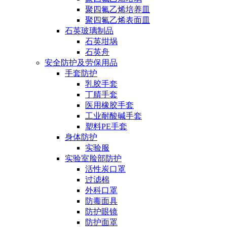
聚四氟乙烯培养皿
聚四氟乙烯表面皿
石英玻璃制品
石英坩埚
石英舟
安全防护及劳保用品
手套防护
乳胶手套
丁腈手套
医用橡胶手套
工业耐酸碱手套
塑料PE手套
身体防护
实验服
实验室脸部防护
活性炭口罩
过滤棉
外科口罩
防毒面具
防护眼镜
防护面罩