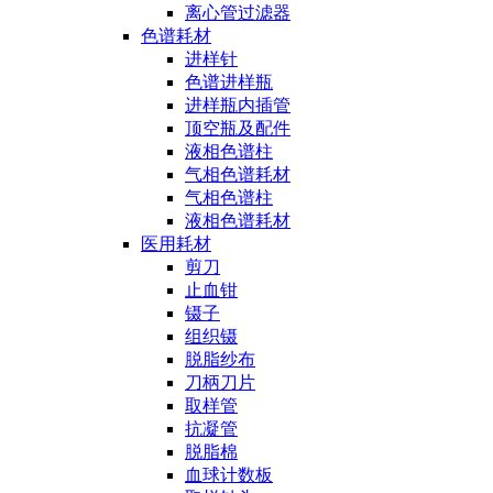
离心管过滤器
色谱耗材
进样针
色谱进样瓶
进样瓶内插管
顶空瓶及配件
液相色谱柱
气相色谱耗材
气相色谱柱
液相色谱耗材
医用耗材
剪刀
止血钳
镊子
组织镊
脱脂纱布
刀柄刀片
取样管
抗凝管
脱脂棉
血球计数板