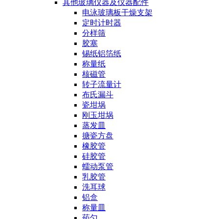
其他玻璃仪器及仪器配件
电泳玻璃板干燥支架
定时计时器
分样筛
胶塞
锡纸铝箔纸
称量纸
核磁管
转子流量计
布氏漏斗
瓷坩埚
刚玉坩埚
蒸发皿
搪瓷方盘
橡胶管
硅胶管
蠕动泵管
乳胶管
洗耳球
铝盒
称量皿
药勺