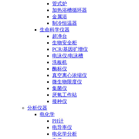
管式炉
加热浴槽循环器
金属浴
制冷恒温器
生命科学仪器
超净台
生物安全柜
PCR/基因扩增仪
电泳仪/电泳槽
洗板机
酶标仪
真空离心浓缩仪
微生物限度仪
集菌仪
厌氧工作站
接种仪
分析仪器
电化学
PH计
电导率仪
电化学分析