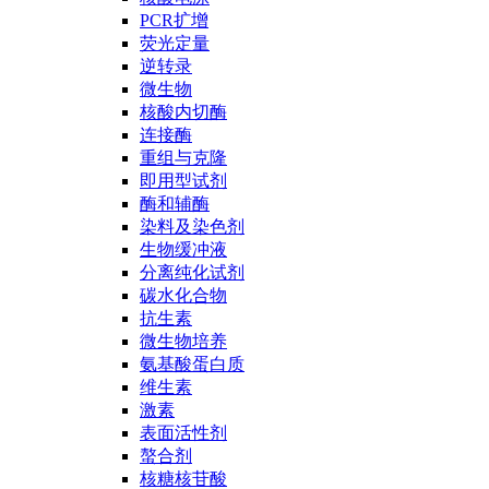
PCR扩增
荧光定量
逆转录
微生物
核酸内切酶
连接酶
重组与克隆
即用型试剂
酶和辅酶
染料及染色剂
生物缓冲液
分离纯化试剂
碳水化合物
抗生素
微生物培养
氨基酸蛋白质
维生素
激素
表面活性剂
螯合剂
核糖核苷酸