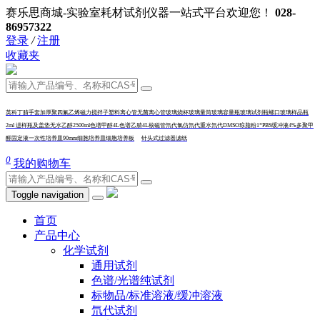
赛乐思商城-实验室耗材试剂仪器一站式平台欢迎您！
028-
86957322
登录
/
注册
收藏夹
英科丁腈手套加厚
聚四氟乙烯磁力搅拌子
塑料离心管
无菌离心管
玻璃烧杯
玻璃量筒
玻璃容量瓶
玻璃试剂瓶
螺口玻璃样品瓶
2ml 进样瓶及盖垫
无水乙醇2500ml
色谱甲醇4L
色谱乙腈4L
核磁管
氘代氯仿
氘代重水
氘代DMSO
琼脂粉
1*PBS缓冲液
4%多聚甲
醛固定液
一次性培养皿90mm
细胞培养皿
细
胞培养板
针头式过滤器
滤纸
0
我的购物车
Toggle navigation
首页
产品中心
化学试剂
通用试剂
色谱/光谱纯试剂
标物品/标准溶液/缓冲溶液
氘代试剂