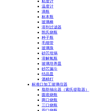
粘度计
温度计
滴瓶
标本瓶
玻璃棒
溶剂过滤器
凯氏烧瓶
种子瓶
毛细管
玻璃珠
砂芯坩埚
溶解氧瓶
玻璃培养皿
砂芯漏斗
结晶皿
酒精灯
标准口加工玻璃仪器
脂肪抽出器（索氏提取器）
圆底烧瓶
两口烧瓶
三口烧瓶
四口烧瓶