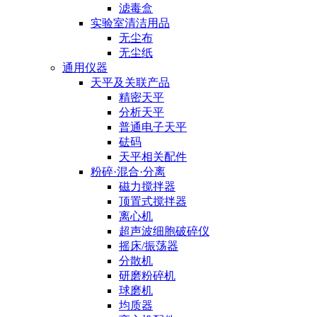
滤毒盒
实验室清洁用品
无尘布
无尘纸
通用仪器
天平及关联产品
精密天平
分析天平
普通电子天平
砝码
天平相关配件
粉碎·混合·分离
磁力搅拌器
顶置式搅拌器
离心机
超声波细胞破碎仪
摇床/振荡器
分散机
研磨粉碎机
球磨机
均质器