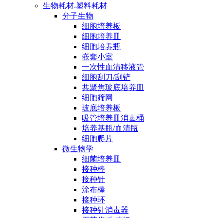
生物耗材.塑料耗材
分子生物
细胞培养板
细胞培养皿
细胞培养瓶
嵌套小室
一次性血清移液管
细胞刮刀/刮铲
共聚焦玻底培养皿
细胞筛网
玻底培养板
吸管培养皿消毒桶
培养基瓶/血清瓶
细胞爬片
微生物学
细菌培养皿
接种棒
接种针
涂布棒
接种环
接种针消毒器