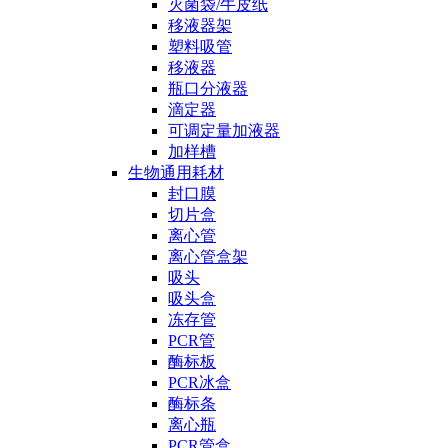
灭菌袋/牛皮纸
移液器架
塑料吸管
移液器
瓶口分液器
滴定器
可调定量加液器
加样槽
生物通用耗材
封口膜
切片盒
离心管
离心管盒架
吸头
吸头盒
冻存管
PCR管
酶标板
PCR冰盒
酶标条
离心瓶
PCR管盒