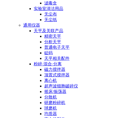
滤毒盒
实验室清洁用品
无尘布
无尘纸
通用仪器
天平及关联产品
精密天平
分析天平
普通电子天平
砝码
天平相关配件
粉碎·混合·分离
磁力搅拌器
顶置式搅拌器
离心机
超声波细胞破碎仪
摇床/振荡器
分散机
研磨粉碎机
球磨机
均质器