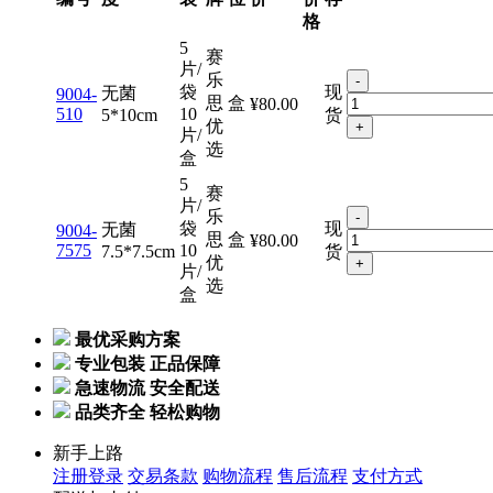
格
5
赛
片/
乐
-
袋
现
无菌
9004-
思
盒
¥80.00
510
10
5*10cm
货
优
+
片/
选
盒
5
赛
片/
乐
-
袋
现
无菌
9004-
思
盒
¥80.00
7575
10
7.5*7.5cm
货
优
+
片/
选
盒
最优采购方案
专业包装 正品保障
急速物流 安全配送
品类齐全 轻松购物
新手上路
注册登录
交易条款
购物流程
售后流程
支付方式