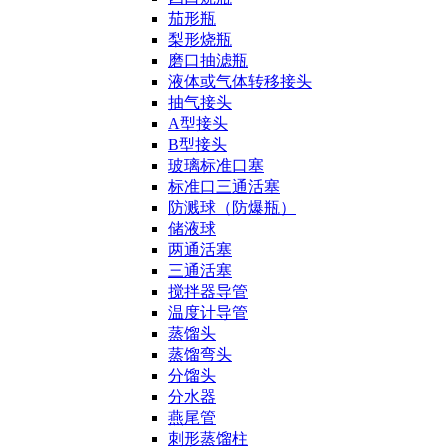
茄形瓶
梨形烧瓶
磨口抽滤瓶
液体或气体转移接头
抽气接头
A型接头
B型接头
玻璃标准口塞
标准口三通活塞
防溅球（防爆瓶）
储液球
两通活塞
三通活塞
搅拌器导管
温度计导管
蒸馏头
蒸馏弯头
分馏头
分水器
燕尾管
刺形蒸馏柱