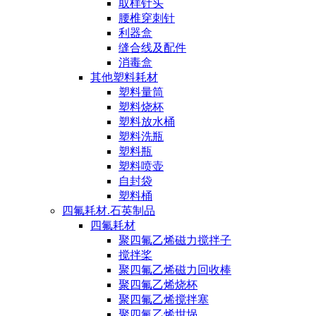
取样针头
腰椎穿刺针
利器盒
缝合线及配件
消毒盒
其他塑料耗材
塑料量筒
塑料烧杯
塑料放水桶
塑料洗瓶
塑料瓶
塑料喷壶
自封袋
塑料桶
四氟耗材.石英制品
四氟耗材
聚四氟乙烯磁力搅拌子
搅拌桨
聚四氟乙烯磁力回收棒
聚四氟乙烯烧杯
聚四氟乙烯搅拌塞
聚四氟乙烯坩埚