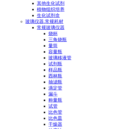
其他生化试剂
植物组织培养
生化试剂盒
玻璃仪器.常规耗材
常规玻璃仪器
烧杯
三角烧瓶
量筒
容量瓶
玻璃移液管
试剂瓶
样品瓶
西林瓶
抽滤瓶
滴定管
漏斗
称量瓶
试管
比色管
比色皿
干燥器