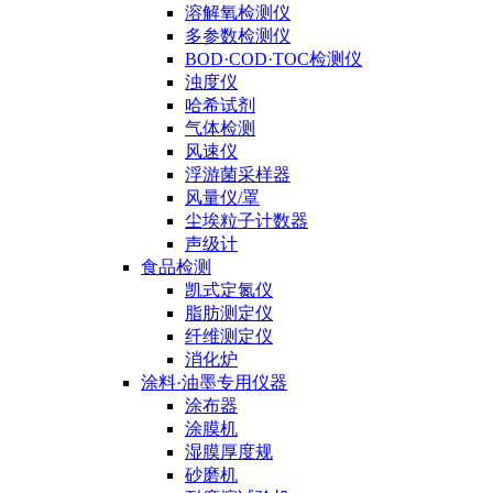
溶解氧检测仪
多参数检测仪
BOD·COD·TOC检测仪
浊度仪
哈希试剂
气体检测
风速仪
浮游菌采样器
风量仪/罩
尘埃粒子计数器
声级计
食品检测
凯式定氮仪
脂肪测定仪
纤维测定仪
消化炉
涂料·油墨专用仪器
涂布器
涂膜机
湿膜厚度规
砂磨机