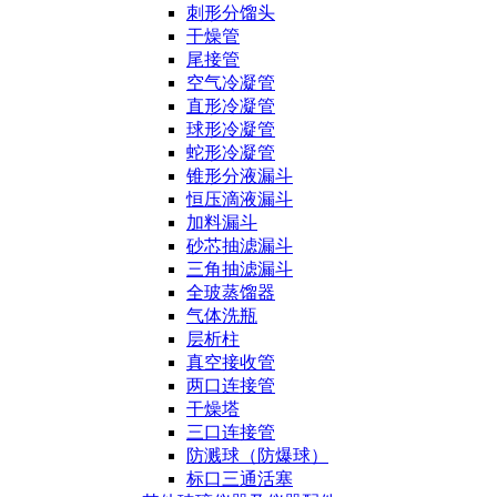
刺形分馏头
干燥管
尾接管
空气冷凝管
直形冷凝管
球形冷凝管
蛇形冷凝管
锥形分液漏斗
恒压滴液漏斗
加料漏斗
砂芯抽滤漏斗
三角抽滤漏斗
全玻蒸馏器
气体洗瓶
层析柱
真空接收管
两口连接管
干燥塔
三口连接管
防溅球（防爆球）
标口三通活塞