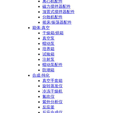
离心机配件
磁力搅拌器配件
顶置式搅拌器配件
分散机配件
摇床/振荡器配件
箱体·真空
干燥箱/烘箱
真空泵
蠕动泵
培养箱
试验箱
注射泵
蠕动泵配件
防潮箱
合成·纯化
真空手套箱
旋转蒸发仪
冷冻干燥机
氮吹仪
紫外分析仪
反应釜
反应合成仪