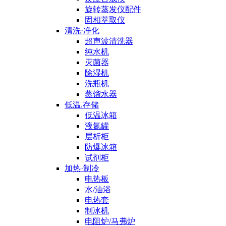
旋转蒸发仪配件
固相萃取仪
清洗·净化
超声波清洗器
纯水机
灭菌器
除湿机
洗瓶机
蒸馏水器
低温.存储
低温冰箱
液氮罐
层析柜
防爆冰箱
试剂柜
加热·制冷
电热板
水/油浴
电热套
制冰机
电阻炉/马弗炉