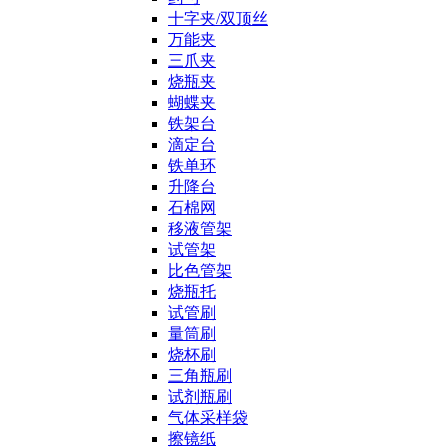
十字夹/双顶丝
万能夹
三爪夹
烧瓶夹
蝴蝶夹
铁架台
滴定台
铁单环
升降台
石棉网
移液管架
试管架
比色管架
烧瓶托
试管刷
量筒刷
烧杯刷
三角瓶刷
试剂瓶刷
气体采样袋
擦镜纸