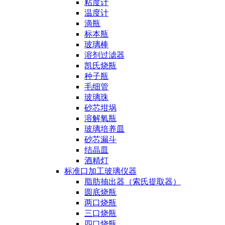
粘度计
温度计
滴瓶
标本瓶
玻璃棒
溶剂过滤器
凯氏烧瓶
种子瓶
毛细管
玻璃珠
砂芯坩埚
溶解氧瓶
玻璃培养皿
砂芯漏斗
结晶皿
酒精灯
标准口加工玻璃仪器
脂肪抽出器（索氏提取器）
圆底烧瓶
两口烧瓶
三口烧瓶
四口烧瓶