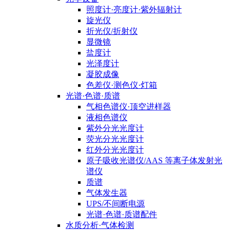
照度计·亮度计·紫外辐射计
旋光仪
折光仪/折射仪
显微镜
盐度计
光泽度计
凝胶成像
色差仪·测色仪·灯箱
光谱·色谱·质谱
气相色谱仪·顶空进样器
液相色谱仪
紫外分光光度计
荧光分光光度计
红外分光光度计
原子吸收光谱仪/AAS 等离子体发射光
谱仪
质谱
气体发生器
UPS/不间断电源
光谱·色谱·质谱配件
水质分析·气体检测