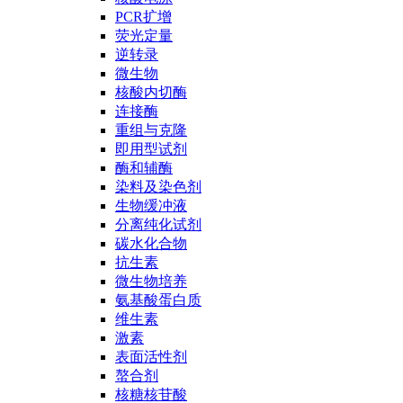
PCR扩增
荧光定量
逆转录
微生物
核酸内切酶
连接酶
重组与克隆
即用型试剂
酶和辅酶
染料及染色剂
生物缓冲液
分离纯化试剂
碳水化合物
抗生素
微生物培养
氨基酸蛋白质
维生素
激素
表面活性剂
螯合剂
核糖核苷酸