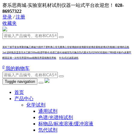
赛乐思商城-实验室耗材试剂仪器一站式平台欢迎您！
028-
86957322
登录
/
注册
收藏夹
英科丁腈手套加厚
聚四氟乙烯磁力搅拌子
塑料离心管
无菌离心管
玻璃烧杯
玻璃量筒
玻璃容量瓶
玻璃试剂瓶
螺口玻璃样品瓶
2ml 进样瓶及盖垫
无水乙醇2500ml
色谱甲醇4L
色谱乙腈4L
核磁管
氘代氯仿
氘代重水
氘代DMSO
琼脂粉
1*PBS缓冲液
4%多聚甲
醛固定液
一次性培养皿90mm
细胞培养皿
细
胞培养板
针头式过滤器
滤纸
0
我的购物车
Toggle navigation
首页
产品中心
化学试剂
通用试剂
色谱/光谱纯试剂
标物品/标准溶液/缓冲溶液
氘代试剂