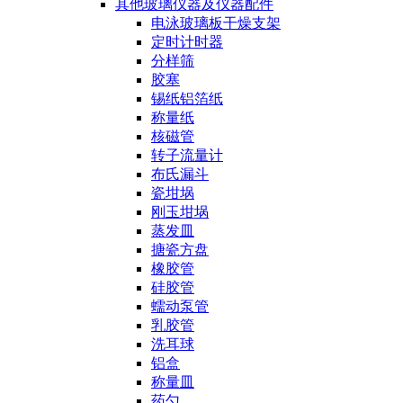
其他玻璃仪器及仪器配件
电泳玻璃板干燥支架
定时计时器
分样筛
胶塞
锡纸铝箔纸
称量纸
核磁管
转子流量计
布氏漏斗
瓷坩埚
刚玉坩埚
蒸发皿
搪瓷方盘
橡胶管
硅胶管
蠕动泵管
乳胶管
洗耳球
铝盒
称量皿
药勺