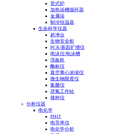
管式炉
加热浴槽循环器
金属浴
制冷恒温器
生命科学仪器
超净台
生物安全柜
PCR/基因扩增仪
电泳仪/电泳槽
洗板机
酶标仪
真空离心浓缩仪
微生物限度仪
集菌仪
厌氧工作站
接种仪
分析仪器
电化学
PH计
电导率仪
电化学分析