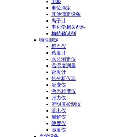
电极
电位滴定
其他滴定设备
离子计
电化学相关配件
梅特勒试剂
物性测定
熔点仪
粘度计
水分测定仪
温湿度测量
密度计
热分析仪器
流变仪
激光粒度仪
张力仪
澄明度检测仪
溶出仪
崩解仪
硬度仪
脆度仪
光学设备