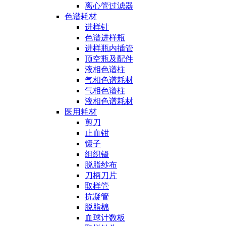
离心管过滤器
色谱耗材
进样针
色谱进样瓶
进样瓶内插管
顶空瓶及配件
液相色谱柱
气相色谱耗材
气相色谱柱
液相色谱耗材
医用耗材
剪刀
止血钳
镊子
组织镊
脱脂纱布
刀柄刀片
取样管
抗凝管
脱脂棉
血球计数板