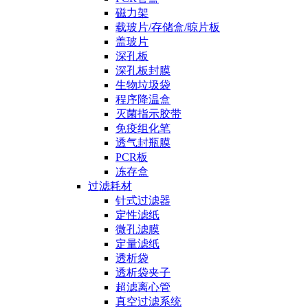
磁力架
载玻片/存储盒/晾片板
盖玻片
深孔板
深孔板封膜
生物垃圾袋
程序降温盒
灭菌指示胶带
免疫组化笔
透气封瓶膜
PCR板
冻存盒
过滤耗材
针式过滤器
定性滤纸
微孔滤膜
定量滤纸
透析袋
透析袋夹子
超滤离心管
真空过滤系统