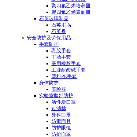
聚四氟乙烯培养皿
聚四氟乙烯表面皿
石英玻璃制品
石英坩埚
石英舟
安全防护及劳保用品
手套防护
乳胶手套
丁腈手套
医用橡胶手套
工业耐酸碱手套
塑料PE手套
身体防护
实验服
实验室脸部防护
活性炭口罩
过滤棉
外科口罩
防毒面具
防护眼镜
防护面罩