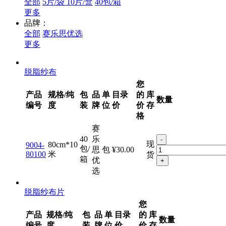
全部
5片/袋 10片/盒
40包/箱
更多
品牌：
全部
赛乐思优选
更多
脱脂纱布
您
产品
规格/纯
包
品
单
目录
的
库
数量
编号
度
装
牌
位
价
价
存
格
赛
40
乐
-
现
80cm*10
9004-
包/
思
包
¥30.00
80100
米
货
箱
优
+
选
脱脂纱布片
您
产品
规格/纯
包
品
单
目录
的
库
数量
编号
度
装
牌
位
价
价
存